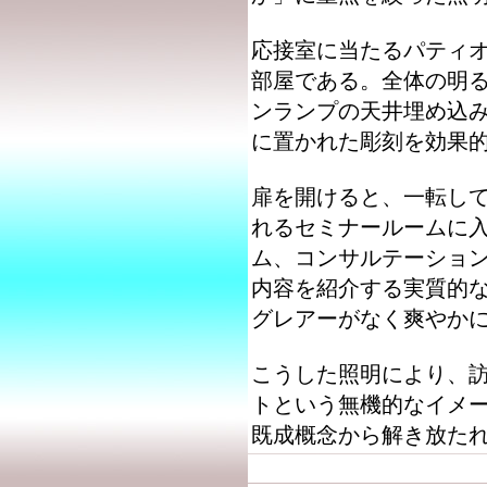
応接室に当たるパティ
部屋である。全体の明るさ
ンランプの天井埋め込
に置かれた彫刻を効果
扉を開けると、一転し
れるセミナールームに
ム、コンサルテーショ
内容を紹介する実質的
グレアーがなく爽やか
こうした照明により、
トという無機的なイメ
既成概念から解き放た