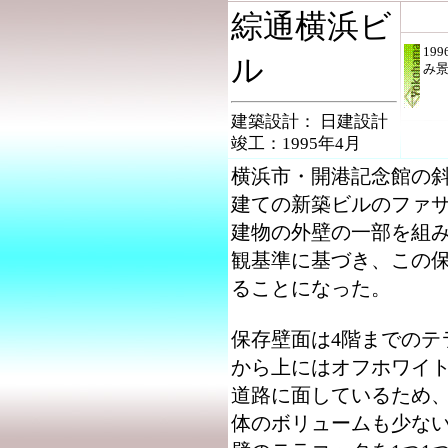
綜通横浜ビ
.
19
ル
み
建築設計： 日建設計
.
竣工：1995年4月
横浜市・開港記念館の斜
建ての新築ビルのファサ
建物の外壁の一部を組
観基準に基づき、この
ることになった。
保存壁面は4階までのテ
から上にはオフホワイ
道路に面しているため
体のボリュームも少な