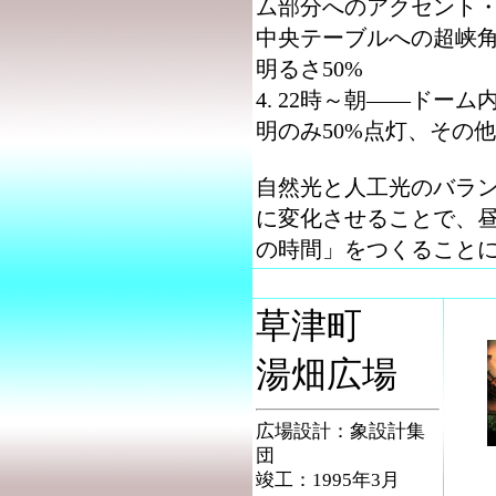
ム部分へのアクセント
中央テーブルへの超峡
明るさ50%
4. 22時～朝――ドー
明のみ50%点灯、その他
自然光と人工光のバラ
に変化させることで、
の時間」をつくること
草津町
湯畑広場
広場設計：象設計集
団
竣工：1995年3月