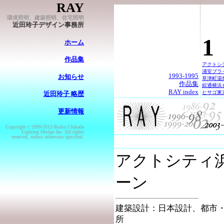
RAY
環境照明、建築照明、住宅照明
近田玲子デザイン事務所
1
ホーム
作品集
アクトシ
浦安ブラ
1993-1995
お知らせ
草津町湯
作品集
綜通横浜
RAY index
ヒサゴ東
近田玲子 略歴
更新情報
Copyright c 1999-2013 Reiko Chikada
Lighting Design Inc. All rights
reserved, unless otherwise specified.
アクトシティ浜
ーン
建築設計：日本設計、都市
所