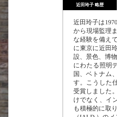
近田玲子 略歴
近田玲子は19
から現場監理
な経験を備えて
に東京に近田
設、景色、博
にわたる照明
国、ベトナム
す。こうした
受賞しました
けでなく、イ
も積極的に取