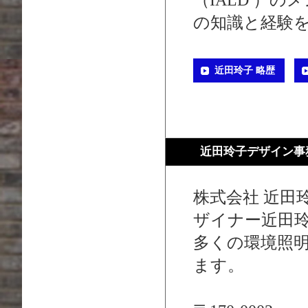
（IALD ）
の知識と経験
近田玲子 略歴
近田玲子デザイン事
株式会社 近田
ザイナー近田
多くの環境照
ます。