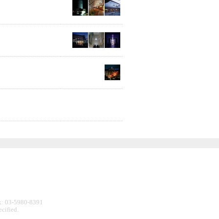
: 03-5980-8391
cified.