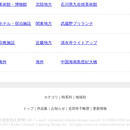
美術館・博物館
北陸地方
石川県九谷焼美術館
ホテル・宿泊施設
関東地方
武蔵野ブリランテ
宗教施設
近畿地方
清水寺ライトアップ
海外
海外
中国海南島世紀大橋
カテゴリ
｜
時系列
｜
地域別
トップ
｜
作品集
｜
お知らせ
｜
近田玲子略歴
｜
更新情報
豊島区巣鴨5-40-7 e-mail: chikada@chikada-design.com tel: 03-5980-8390 fax
-2013 Reiko Chikada Lighting Design Inc. All rights reserved, unless otherwise spe