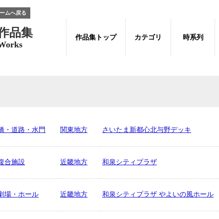
ームへ戻る
作品集
作品集トップ
カテゴリ
時系列
Works
橋・道路・水門
関東地方
さいたま新都心北与野デッキ
複合施設
近畿地方
和泉シティプラザ
劇場・ホール
近畿地方
和泉シティプラザ やよいの風ホール