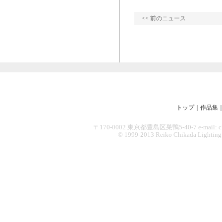
<< 前のニュース
トップ
｜
作品集
〒170-0002 東京都豊島区巣鴨5-40-7 e-mail: chikad
© 1999-2013 Reiko Chikada Lighting Des