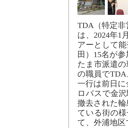
TDA（特定
は、2024年
アーとして能
田）15名が
たま市派遣の
の職員でTD
一行は前日に
ロバスで金沢
撤去された輪
ている街の様
て、外浦地区