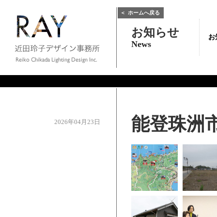
＜
ホームへ戻る
お知らせ
お
News
能登珠洲
2026年04月23日