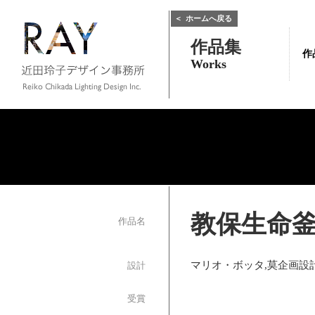
＜
ホームへ戻る
作品集
作
Works
教保生命
作品名
マリオ・ボッタ,莫企画設
設計
受賞