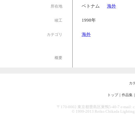
ベトナム
海外
所在地
1998年
竣工
海外
カテゴリ
概要
カ
トップ
｜
作品集
〒170-0002 東京都豊島区巣鴨5-40-7 e-mail: chikad
© 1999-2013 Reiko Chikada Lighting Des