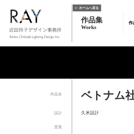
＜
ホームへ戻る
作品集
作
Works
ベトナム
作品名
久米設計
設計
受賞